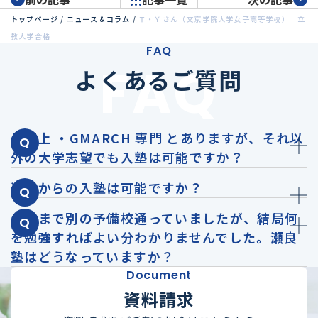
トップページ
/
ニュース＆コラム
/
Ｔ・Ｙさん（文京学院大学女子高等学校） 立
教大学合格
FAQ
FAQ
よくあるご質問
早慶上 ・GMARCH 専門 とありますが、それ以
外の大学志望でも入塾は可能ですか？
途中からの入塾は可能ですか？
これまで別の予備校通っていましたが、結局何
を勉強すればよい分わかりませんでした。瀬良
塾はどうなっていますか？
Document
資料請求