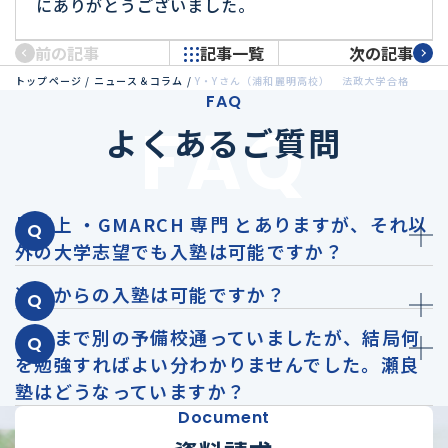
にありがとうございました。
前の記事
記事一覧
次の記事
トップページ
/
ニュース＆コラム
/
Y・Yさん（浦和麗明高校） 法政大学合格
FAQ
FAQ
よくあるご質問
早慶上 ・GMARCH 専門 とありますが、それ以
外の大学志望でも入塾は可能ですか？
途中からの入塾は可能ですか？
これまで別の予備校通っていましたが、結局何
を勉強すればよい分わかりませんでした。瀬良
塾はどうなっていますか？
Document